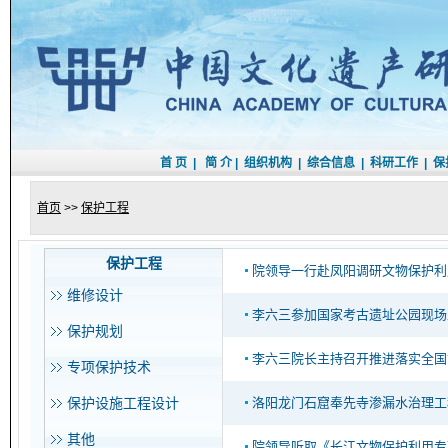
首 页
|
简 介
|
组织机构
|
综合信息
|
科研工作
|
保
首页
>>
保护工程
保护工程
院领导一行赴凤阳调研文物保护利
维修设计
李六三参加国家考古遗址公园现场工作
保护规划
李六三院长主持召开推进落实全国
专项保护技术
保护设施工程设计
洛阳龙门石窟奉先寺渗漏水治理工
其他
院领导听取《长江文物保护利用专