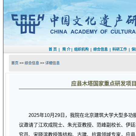
首 页
|
简 介
|
组织机构
|
综合信息
|
科研工作
|
保
首页
>>
综合信息
>>
详细信息
应县木塔国家重点研发项目
2025年10月29日，我院在北京建筑大学大型多功能
议邀请了江欢成院士、朱光亚教授、范峰副校长、伊廷
究员、宋晓滨教授等结构、古建、抗震领域专家，应县