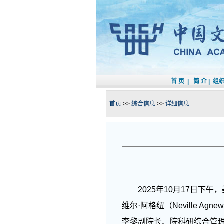
首 页
|
简 介
|
组
首页
>>
综合信息
>>
详细信息
2025年10月17日下午
维尔·阿格纽（Neville A
李黎副院长、院科研综合管