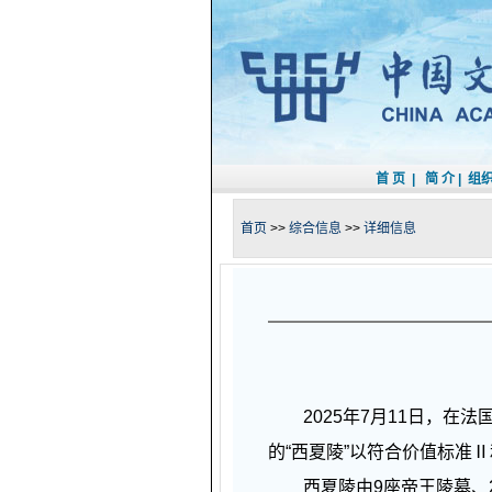
首 页
|
简 介
|
组
首页
>>
综合信息
>>
详细信息
2025年7月11日，在法
的“西夏陵”以符合价值标准
西夏陵由9座帝王陵墓、27