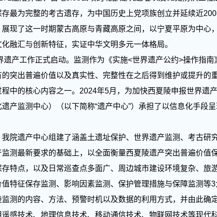
存最为完整的考古遗存，为中国历史上党项族创立并延续近20
，展现了这一时期蒙古高原与青藏高原之间，以宁夏平原为中心
文化融汇与创新特征，实证中华文明多元一体格局。
界遗产工作正式启动。监测作为《实施<世界遗产公约>操作指南
有的突出普遍价值以及真实性、完整性在之后得到维护或提升的
程中的核心内容之一。2024年5月，为加快西夏陵申报世界遗
遗产监测中心）（以下简称“遗产中心”）承担了以信息化手段
院遗产中心组建了涵盖土遗址保护、世界遗产监测、考古研究
产监测最新要求的基础上，以全面衡量西夏陵遗产突出普遍价值
保存特点，以及日常巡查点多面广、周边城市建设环境复杂、旅
值特征保存监测、影响因素监测、保护管理措施与保障监测等3大
陵监测的内容、方法、预警时机以及数据的利用方式，并由此确
用遥感技术、地理信息技术、移动通信技术、物联网技术等现代