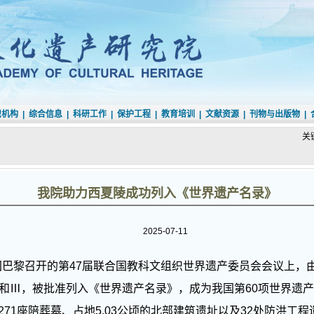
织机构
|
综合信息
|
科研工作
|
保护工程
|
教育培训
|
文献资源
|
刊物与出版物
|
关
我院助力西夏陵成功列入《世界遗产名录》
2025-07-11
国巴黎召开的第47届联合国教科文组织世界遗产委员会会议上，
Ⅱ和Ⅲ，被批准列入《世界遗产名录》，成为我国第60项世界遗
1座陪葬墓、占地5.03公顷的北部建筑遗址以及32处防洪工